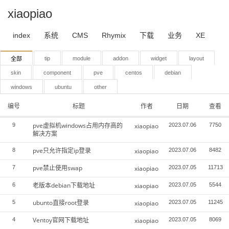
xiaopiao
index
系统
CMS
Rhymix
下载
业务
XE
tip
module
addon
widget
layout
全部
skin
component
pve
centos
debian
windows
ubuntu
other
编号
标题
作者
日期
查看
pve虚拟机windows占用内存高的
9
xiaopiao
2023.07.06
7750
解决方案
pve只允许指定ip登录
8
xiaopiao
2023.07.06
8482
pve禁止使用swap
7
xiaopiao
2023.07.05
11713
老版本debian下载地址
6
xiaopiao
2023.07.05
5544
ubunto直接root登录
5
xiaopiao
2023.07.05
11245
Ventoy官网下载地址
4
xiaopiao
2023.07.05
8069