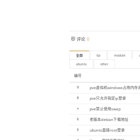
评论
0
tip
module
全部
ubuntu
other
编号
pve虚拟机windows占用内
9
pve只允许指定ip登录
8
pve禁止使用swap
»
老版本debian下载地址
6
ubunto直接root登录
5