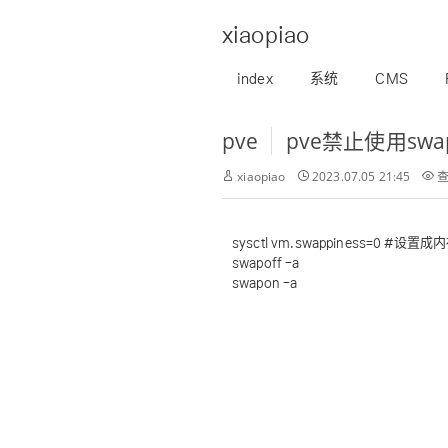
xiaopiao
index
系统
CMS
pve
pve禁止使用swa
xiaopiao
2023.07.05 21:45
查
sysctl vm.swappiness=0 #
swapoff -a
swapon -a