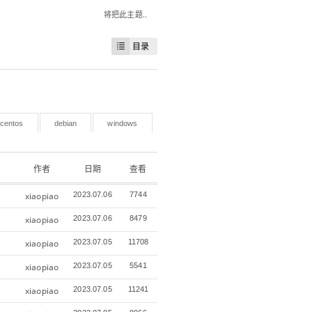
将把此主题..
目录
centos
debian
windows
作者
日期
查看
xiaopiao
2023.07.06
7744
xiaopiao
2023.07.06
8479
xiaopiao
2023.07.05
11708
xiaopiao
2023.07.05
5541
xiaopiao
2023.07.05
11241