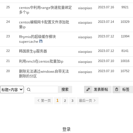
centos中利用range快速批量绑定
25
xiaopiao
2023.07.16
9921
多个ip
centos编辑网卡配置文件添加批
24
xiaopiao
2023.07.14
10329
量ip
Rhymix的超级缓存模块
23
xiaopiao
2023.07.12
11994
supercache
韩国原生ip服务器
22
xiaopiao
2023.07.12
8141
利用nmcli在centos批量加ip
21
xiaopiao
2023.07.10
10016
删除无法通过windows自带无法
20
xiaopiao
2023.07.10
10752
删除的分区
搜索
发表新帖
标签
1
第一页
2
3
最后一页
登录