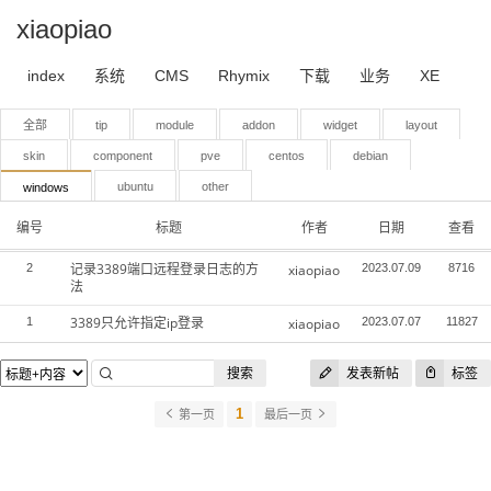
xiaopiao
index
系统
CMS
Rhymix
下载
业务
XE
全部
tip
module
addon
widget
layout
skin
component
pve
centos
debian
ubuntu
other
windows
编号
标题
作者
日期
查看
记录3389端口远程登录日志的方
2
xiaopiao
2023.07.09
8716
法
3389只允许指定ip登录
1
xiaopiao
2023.07.07
11827
搜索
发表新帖
标签
1
第一页
最后一页