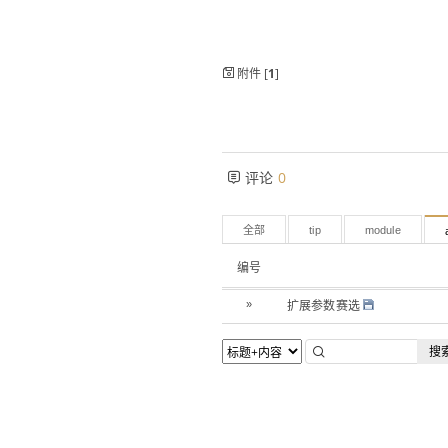
附件 [
1
]
评论
0
全部
tip
module
编号
扩展参数赛选
»
搜