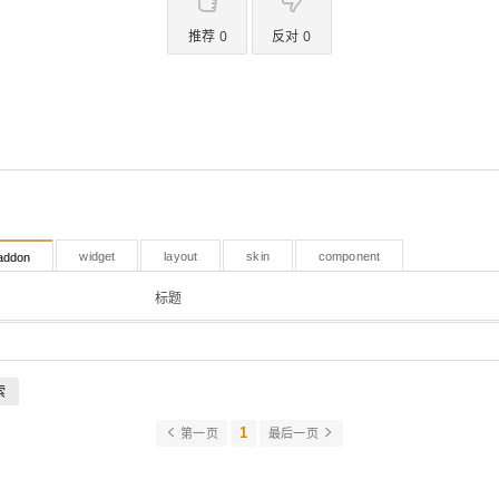
推荐 0
反对 0
widget
layout
skin
component
addon
标题
索
1
第一页
最后一页