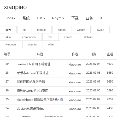
xiaopiao
index
系统
CMS
Rhymix
下载
业务
XE
tip
module
addon
widget
layout
全部
skin
component
pve
centos
debian
windows
ubuntu
other
编号
标题
作者
日期
查看
centos7.6 官网下载地址
29
xiaopiao
2023.07.04
4970
老版本debian下载地址
28
xiaopiao
2023.07.05
5550
提供韩国站群服务器
27
xiaopiao
2023.07.07
5650
修改Rhymix的404页面
26
xiaopiao
2023.07.05
6296
sketchbook 最新版先下载地址
25
xiaopiao
2023.07.07
7259
debian系统设置dns
24
xiaopiao
2023.07.06
7458