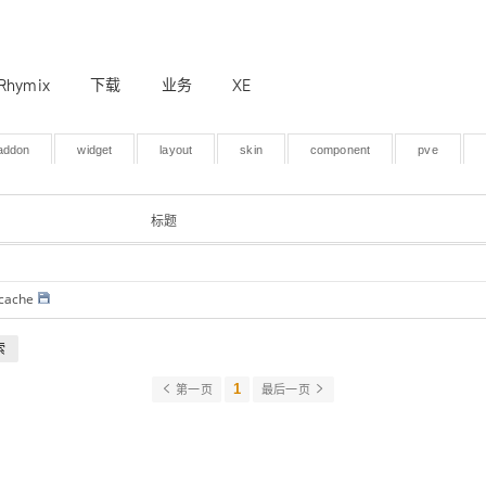
Rhymix
下载
业务
XE
addon
widget
layout
skin
component
pve
标题
ache
索
1
第一页
最后一页