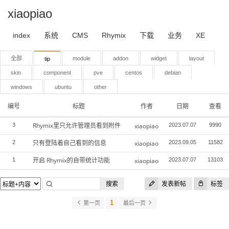
xiaopiao
index
系统
CMS
Rhymix
下载
业务
XE
全部
module
addon
widget
layout
tip
skin
component
pve
centos
debian
windows
ubuntu
other
编号
标题
作者
日期
查看
Rhymix里只允许管理员看到附件
3
xiaopiao
2023.07.07
9990
只有登陆着自己看到的信息
2
xiaopiao
2023.09.05
11582
开启 Rhymix的自带统计功能
1
xiaopiao
2023.07.07
13103
搜索
发表新帖
标签
1
第一页
最后一页