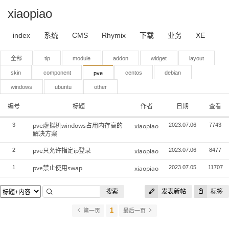
xiaopiao
index
系统
CMS
Rhymix
下载
业务
XE
全部
tip
module
addon
widget
layout
skin
component
centos
debian
pve
windows
ubuntu
other
编号
标题
作者
日期
查看
pve虚拟机windows占用内存高的
3
xiaopiao
2023.07.06
7743
解决方案
pve只允许指定ip登录
2
xiaopiao
2023.07.06
8477
pve禁止使用swap
1
xiaopiao
2023.07.05
11707
搜索
发表新帖
标签
1
第一页
最后一页