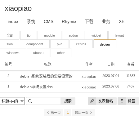
xiaopiao
index
系统
CMS
Rhymix
下载
业务
XE
全部
tip
module
addon
widget
layout
skin
component
pve
centos
debian
windows
ubuntu
other
编号
标题
作者
日期
查看
debian系统安装后的需要设置的
2
xiaopiao
2023.07.04
11387
debian系统设置dns
1
xiaopiao
2023.07.06
7467
搜索
发表新帖
标签
1
第一页
最后一页