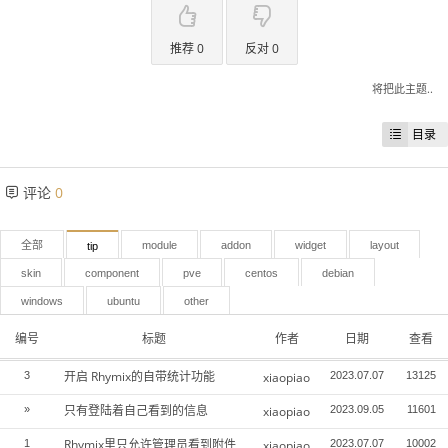
推荐 0
反对 0
将把此主题..
目录
评论
0
全部
module
addon
widget
layout
tip
skin
component
pve
centos
debian
windows
ubuntu
other
编号
标题
作者
日期
查看
开启 Rhymix的自带统计功能
3
xiaopiao
2023.07.07
13125
只有登陆着自己看到的信息
»
xiaopiao
2023.09.05
11601
Rhymix里只允许管理员看到附件
1
xiaopiao
2023.07.07
10002