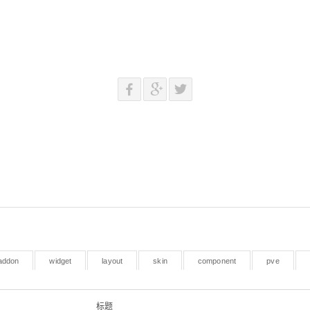
addon
widget
layout
skin
component
pve
标题