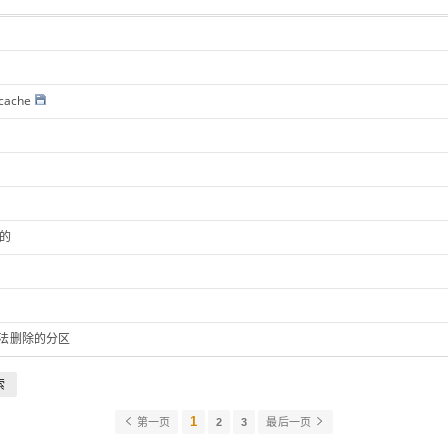
ache
置的
无法删除的分区
索
1
第一页
2
3
最后一页