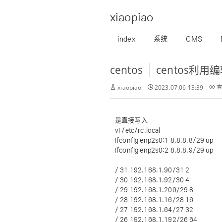
xiaopiao
index
系统
CMS
centos
centos利用编辑
xiaopiao
2023.07.06 13:39
查
是直接写入
vi /etc/rc.local
ifconfig enp2s0:1 8.8.8.8/29 up
ifconfig enp2s0:2 8.8.8.9/29 up
/ 31 192.168.1.90/31 2
/ 30 192.168.1.92/30 4
/ 29 192.168.1.200/29 8
/ 28 192.168.1.16/28 16
/ 27 192.168.1.64/27 32
/ 26 192.168.1.192/26 64