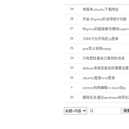
老版本ubuntu下载地址
29
开启 Rhymix的自带统计功能
28
Rhymix的超级缓存模块superc
27
3389只允许指定ip登录
26
pve禁止使用swap
25
只有登陆着自己看到的信息
24
debian系统安装后的需要设
23
ubunto直接root登录
22
centos利用编辑rc.local加ip
»
删除无法通过windows自带
20
搜