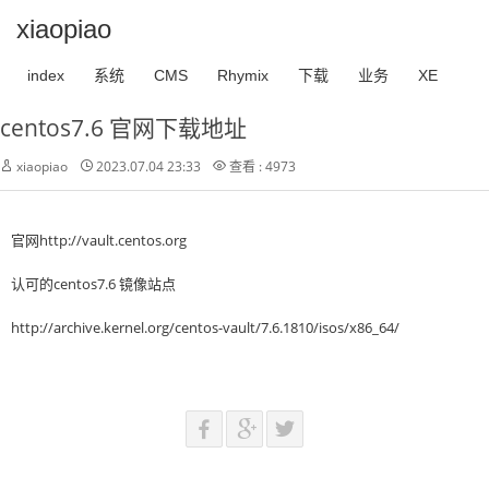
xiaopiao
index
系统
CMS
Rhymix
下载
业务
XE
centos7.6 官网下载地址
xiaopiao
2023.07.04 23:33
查看 : 4973
官网http://vault.centos.org
认可的centos7.6 镜像站点
http://archive.kernel.org/centos-vault/7.6.1810/isos/x86_64/